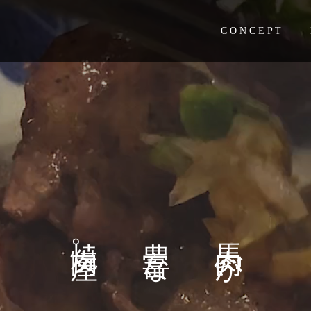
C O N C E P T
。
な
が
、
、