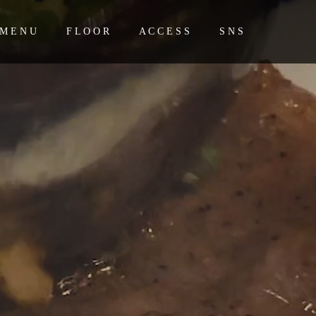
M E N U
F L O O R
A C C E S S
S N S